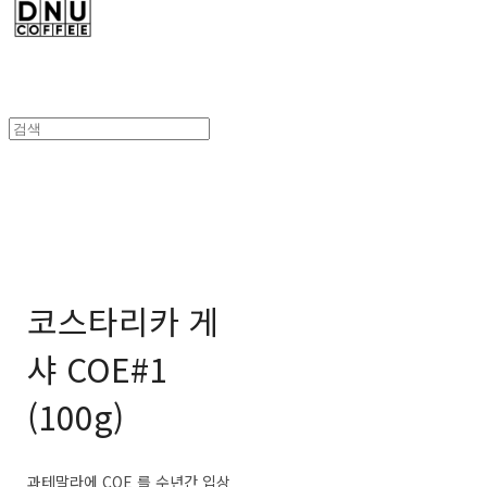
코스타리카 게
샤 COE#1
(100g)
과테말라에 COE 를 수년간 입상